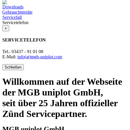
Downloads
Gebrauchtgeräte
Servicefall
Servicetelefon
×
SERVICETELEFON
Tel.: 03437 - 91 01 08
E-Mail:
info
(at)
mgb-uniplot.com
Schließen
Willkommen
auf der Webseite
der MGB uniplot GmbH,
seit über 25 Jahren offizieller
Zünd Servicepartner.
MGB uniplot GmbH